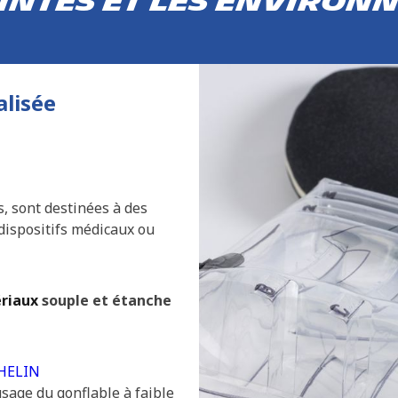
intes et les environ
alisée
s, sont destinées à des
dispositifs médicaux ou
riaux
souple et étanche
HELIN
usage du gonflable à faible