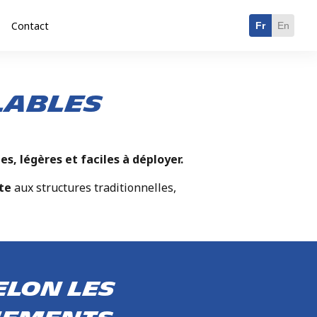
Contact
Fr
En
lables
es, légères et faciles à déployer.
nte
aux structures traditionnelles,
elon les