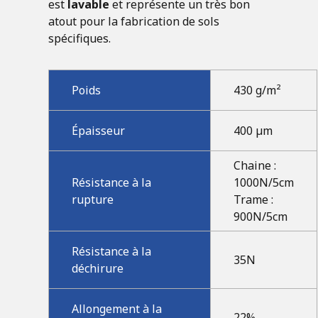
est
lavable
et représente un très bon
atout pour la fabrication de sols
spécifiques.
Poids
430 g/m²
Épaisseur
400 µm
Chaine :
Résistance à la
1000N/5cm
rupture
Trame :
900N/5cm
Résistance à la
35N
déchirure
Allongement à la
22%