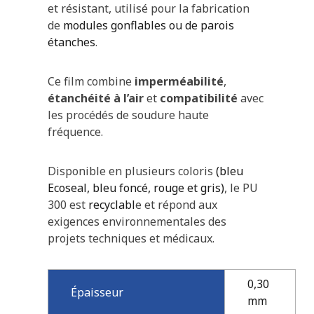
et résistant, utilisé pour la fabrication
de
modules gonflables ou de parois
étanches
.
Ce film combine
imperméabilité
,
étanchéité à l’air
et
compatibilité
avec
les procédés de soudure haute
fréquence.
Disponible en plusieurs coloris
(
bleu
Ecoseal, bleu foncé, rouge et gris)
, le PU
300 est
recyclabl
e et répond aux
exigences environnementales des
projets techniques et médicaux.
0,30
Épaisseur
mm