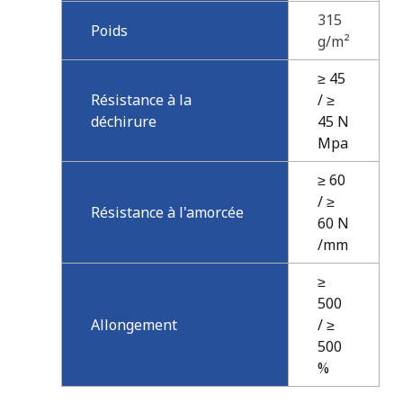
315
Poids
g/m²
≥ 45
Résistance à la
/ ≥
déchirure
45 N
Mpa
≥ 60
/ ≥
Résistance à l'amorcée
60 N
/mm
≥
500
Allongement
/ ≥
500
%