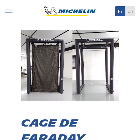
Fr
En
Cage de
faraday